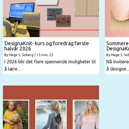
DesignaKnit- kurs og foredrag første
Sommerens
halvår 2026
DesignaKn
By
Hege S. Soberg
|
15
nov, 25
By
Hege S. So
I 2026 blir det flere spennende muligheter til
Nå invitere
å lære…
å designe