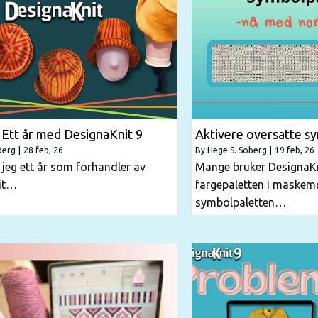
 Ett år med DesignaKnit 9
Aktivere oversatte s
berg
|
28
feb, 26
By
Hege S. Soberg
|
19
feb, 26
r jeg ett år som forhandler av
Mange bruker DesignaK
it…
fargepaletten i maske
symbolpaletten…