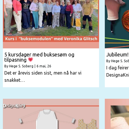
5 kursdager med buksesøm og
Jubileum!
tilpasning
By
Hege S. So
By
Hege S. Soberg
|
6
mai, 26
I dag feire
Det er årevis siden sist, men nå har vi
DesignaKn
snakket…