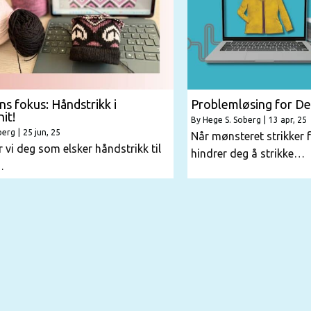
 fokus: Håndstrikk i
Problemløsing for De
it!
By
Hege S. Soberg
|
13
apr, 25
berg
|
25
jun, 25
Når mønsteret strikker fe
r vi deg som elsker håndstrikk til
hindrer deg å strikke…
…