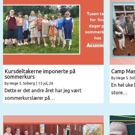
Kursdeltakerne imponerte på
Camp Mask
sommerkurs
By
Hege S. So
By
Hege S. Soberg
|
15
jul, 26
En hel uke 
Dette er det andre året har jeg vært
store…
sommerkurslærer på…