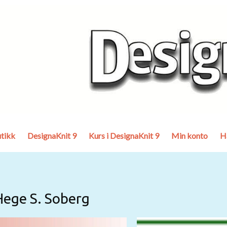
tikk
DesignaKnit 9
Kurs i DesignaKnit 9
Min konto
H
Hege S. Soberg