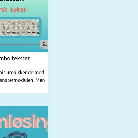
ymboltekster
nit utelukkende med
mønstermodulen. Men