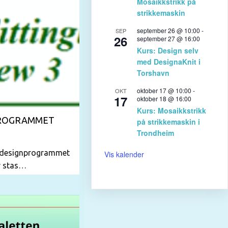
Mosaikkstrikk på
strikkemaskin
september 26 @ 10:00
-
SEP
26
september 27 @ 16:00
Kurs: Design selv
med DesignaKnit i
Torshavn
oktober 17 @ 10:00
-
OKT
17
oktober 18 @ 16:00
Kurs: Mosaikkstrikk
PROGRAMMET
på strikkemaskin i
Trondheim
mdesignprogrammet
Vis kalender
or stas…