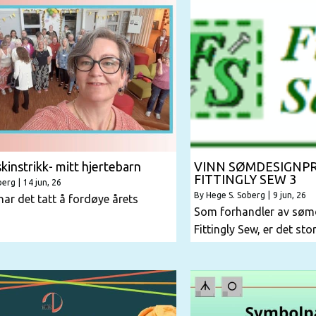
instrikk- mitt hjertebarn
VINN SØMDESIGN
FITTINGLY SEW 3
berg
|
14
jun, 26
By
Hege S. Soberg
|
9
jun, 26
har det tatt å fordøye årets
Som forhandler av sø
Fittingly Sew, er det st