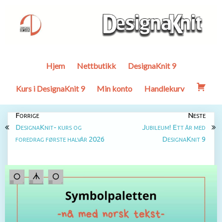
Hjem
Nettbutikk
DesignaKnit 9
Kurs i DesignaKnit 9
Min konto
Handlekurv
Forrige
Neste
DesignaKnit- kurs og
Jubileum! Ett år med
foredrag første halvår 2026
DesignaKnit 9