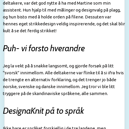
deltakere, var det god nytte å ha med Martine som min
assistent. Hun hjalp til med målinger og designvalg på plagg,
og hun bisto med å holde orden på filene. Dessuten var
hennes eget strikkedesign veldig inspirerende, og det skal blir
kult å se det ferdig strikket!
Puh- vi forsto hverandre
Jeg la vekt på å snakke langsomt, og gjorde forsøk på litt
"svorsk" innimellom. Alle deltakerne var flinke til å si ifra hvis
de trengte en alternativ forklaring, og det trenger jo både
norske, svenske og danske innimellom. Jeg tror vi ble litt
tryggere på de skandinaviske språkene, alle sammen.
DesignaKnit på to språk
Ikke bare er språket forskjellig i de tre landene, men