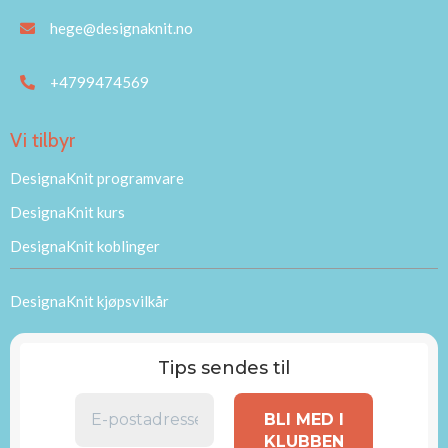
hege@designaknit.no
+4799474569
Vi tilbyr
DesignaKnit programvare
DesignaKnit kurs
DesignaKnit koblinger
DesignaKnit kjøpsvilkår
Tips sendes til