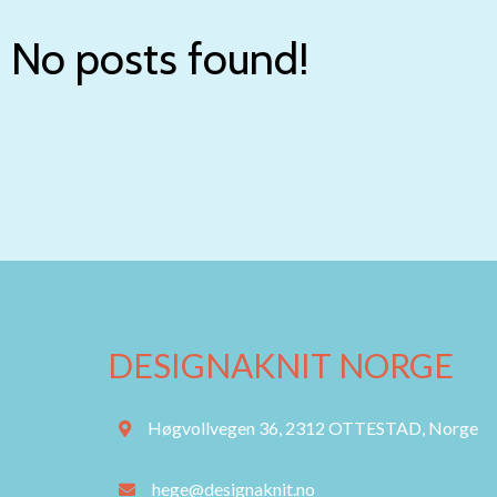
No posts found!
DESIGNAKNIT NORGE
Høgvollvegen 36, 2312 OTTESTAD, Norge
hege@designaknit.no