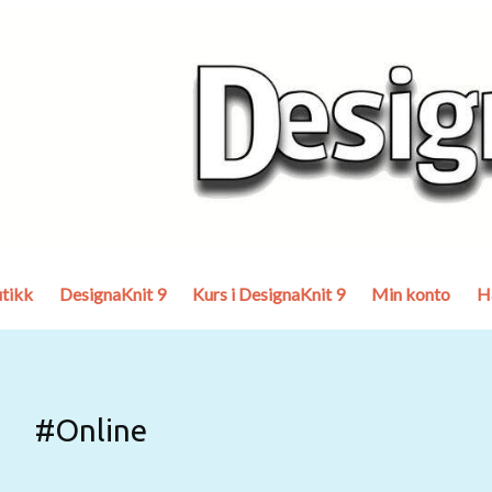
tikk
DesignaKnit 9
Kurs i DesignaKnit 9
Min konto
H
#Online