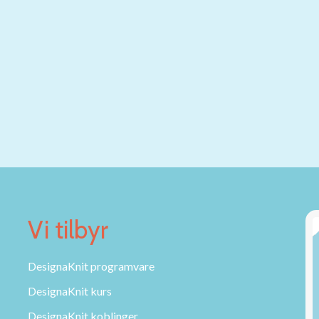
Vi tilbyr
DesignaKnit programvare
DesignaKnit kurs
DesignaKnit koblinger