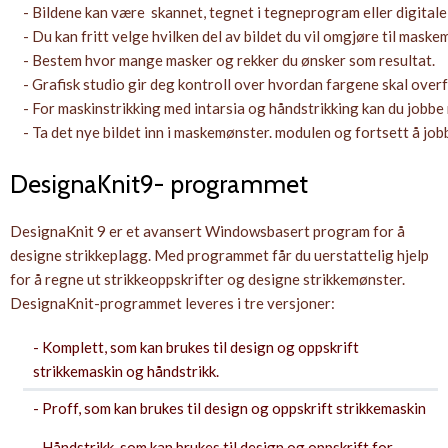
- Bildene kan være skannet, tegnet i tegneprogram eller digitale
- Du kan fritt velge hvilken del av bildet du vil omgjøre til maske
- Bestem hvor mange masker og rekker du ønsker som resultat.
- Grafisk studio gir deg kontroll over hvordan fargene skal overf
- For maskinstrikking med intarsia og håndstrikking kan du jobbe m
- Ta det nye bildet inn i maskemønster. modulen og fortsett å job
DesignaKnit9- programmet
DesignaKnit 9 er et avansert Windowsbasert program for å
designe strikkeplagg. Med programmet får du uerstattelig hjelp
for å regne ut strikkeoppskrifter og designe strikkemønster.
DesignaKnit-programmet leveres i tre versjoner:
- Komplett, som kan brukes til design og oppskrift
strikkemaskin og håndstrikk.
- Proff, som kan brukes til design og oppskrift strikkemaskin
- Håndstrikk, som kan brukes til design og oppskrift for