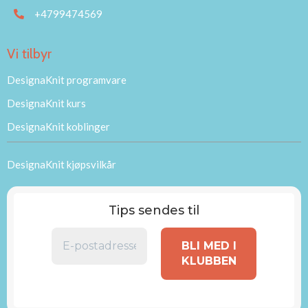
+4799474569
Vi tilbyr
DesignaKnit programvare
DesignaKnit kurs
DesignaKnit koblinger
DesignaKnit kjøpsvilkår
Tips sendes til