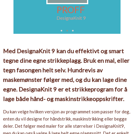
PROFF
KK
DesignaKnit 9
Med DesignaKnit 9 kan du effektivt og smart
tegne dine egne strikkeplagg. Bruk en mal, eller
tegn fasongen helt selv. Hundrevis av
maskemønster følger med, og du kan lage dine
egne. DesignaKnit 9 er et strikkeprogram for å
lage både hånd- og maskinstrikkeoppskrifter.
Du kan velge hvilken versjon av programmet som passer for deg,
enten du vil designe for håndstrikk, maskinstrikking eller begge
deler. Det følger med maler for alle størrelser i DesignaKnit9,
men du kan også velge å lage helt egne plaggsnitt. Det er enkelt