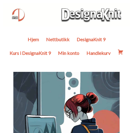
Hjem
Nettbutikk
DesignaKnit 9
Kurs i DesignaKnit 9
Min konto
Handlekurv