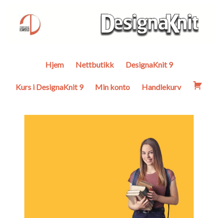
Hjem
Nettbutikk
DesignaKnit 9
Kurs i DesignaKnit 9
Min konto
Handlekurv