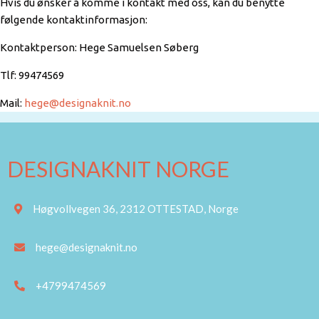
Hvis du ønsker å komme i kontakt med oss, kan du benytte
følgende kontaktinformasjon:
Kontaktperson: Hege Samuelsen Søberg
Tlf: 99474569
Mail:
hege@designaknit.no
DESIGNAKNIT NORGE
Høgvollvegen 36, 2312 OTTESTAD, Norge
hege@designaknit.no
+4799474569