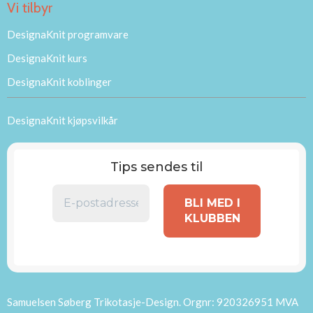
Vi tilbyr
DesignaKnit programvare
DesignaKnit kurs
DesignaKnit koblinger
DesignaKnit kjøpsvilkår
Tips sendes til
Samuelsen Søberg Trikotasje-Design. Orgnr: 920326951 MVA