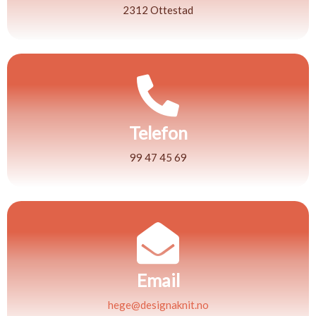
2312 Ottestad
Telefon
99 47 45 69
Email
hege@designaknit.no