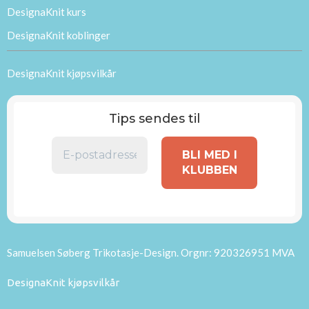
DesignaKnit kurs
DesignaKnit koblinger
DesignaKnit kjøpsvilkår
Tips sendes til
Samuelsen Søberg Trikotasje-Design. Orgnr: 920326951 MVA
DesignaKnit kjøpsvilkår