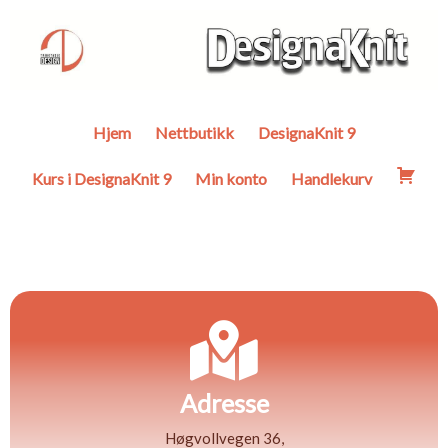
Hjem
Nettbutikk
DesignaKnit 9
Kurs i DesignaKnit 9
Min konto
Handlekurv
A
dresse
Høgvollvegen 36,